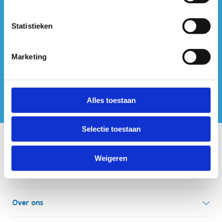
#sportersbelevenmeer
Statistieken
ook op sociale media
Marketing
Alles toestaan
Selectie toestaan
Onze centra
Weigeren
Sport Vlaanderen Hoofdzetel
Simon Bolivarlaan 17
Over ons
1000 Brussel