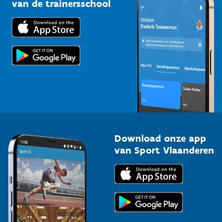
Bedrijven
van de trainersschool
Downloads
Trainers en begeleiders
Voor de pers
Scholen
Topsporters
Organisatoren van sportevenementen
Download onze app
van Sport Vlaanderen