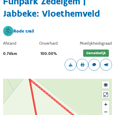
Funpark Zedelgem |
Jabbeke: Vloethemveld
Rode trail
Afstand
Onverhard
Moeilijkheidsgraad
Gemakkelijk
0.76km
100.00%