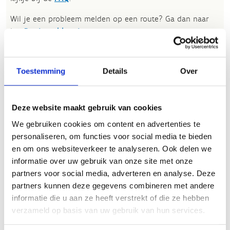
Wil je een probleem melden op een route? Ga dan naar
het
Routemeldpunt
.
Heb je een vraag, contacteer ons via
sportievevrijetijd@sport.vlaanderen
.​
Toestemming
Details
Over
ALGEMENE BEOORDELING *
Deze website maakt gebruik van cookies
We gebruiken cookies om content en advertenties te
personaliseren, om functies voor social media te bieden
slecht
goed
en om ons websiteverkeer te analyseren. Ook delen we
informatie over uw gebruik van onze site met onze
FYSIEKE INSPANNING
partners voor social media, adverteren en analyse. Deze
partners kunnen deze gegevens combineren met andere
informatie die u aan ze heeft verstrekt of die ze hebben
licht
zwaar
verzameld op basis van uw gebruik van hun services.
TECHNISCHE MOEILIJKHEIDSGRAAD