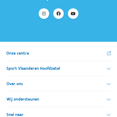
Onze centra
Sport Vlaanderen Hoofdzetel
Simon Bolivarlaan 17
Over ons
1000 Brussel
Wie zijn we, wat doen we
Wij ondersteunen
Ondernemingsnummer: BE 0248.142.826
Onze centra
Postadres
Lokale besturen
Snel naar