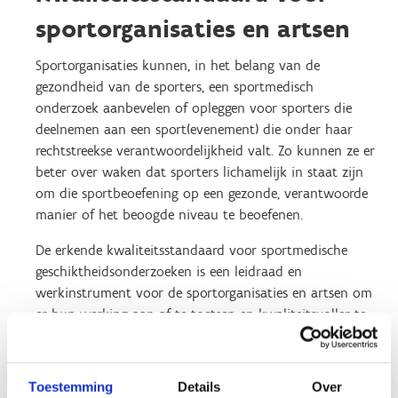
sportorganisaties en artsen
Sportorganisaties kunnen, in het belang van de
gezondheid van de sporters, een sportmedisch
onderzoek aanbevelen of opleggen voor sporters die
deelnemen aan een sport(evenement) die onder haar
rechtstreekse verantwoordelijkheid valt. Zo kunnen ze er
beter over waken dat sporters lichamelijk in staat zijn
om die sportbeoefening op een gezonde, verantwoorde
manier of het beoogde niveau te beoefenen.
De erkende kwaliteitsstandaard voor sportmedische
geschiktheidsonderzoeken
is een leidraad en
werkinstrument voor de sportorganisaties en artsen om
er hun werking aan af te toetsen en kwaliteitsvoller te
maken. De kwaliteitsstandaard is erkend door het
Besluit van de Vlaamse Regering
van 18 juli 2025
tot erkenning van de kwaliteitsstandaard voor
Toestemming
Details
Over