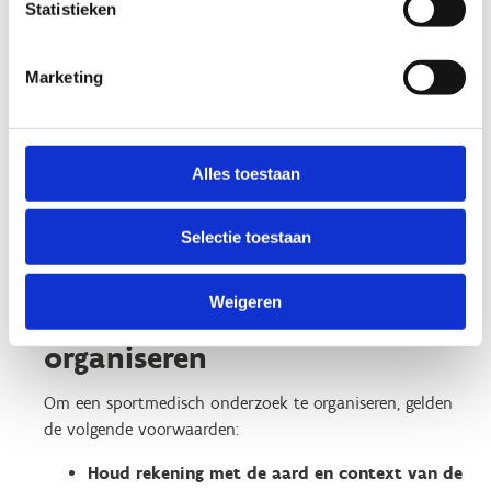
Statistieken
over de inhoud en de frequentie van een sportmedisch
onderzoek. Dit wordt toegelicht in dit tweede
webinar
(het eerste deel van dit webinar is identiek aan het
Marketing
webinar voor sportorganisaties).
Alles toestaan
Selectie toestaan
Voorwaarden om een
Weigeren
sportmedisch onderzoek te
organiseren
Om een sportmedisch onderzoek te organiseren, gelden
de volgende voorwaarden:
Houd rekening met de aard en context van de