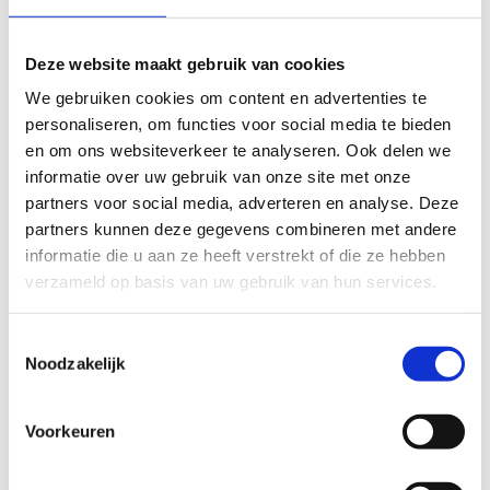
sportmedische geschiktheidsonderzoeken
Voor
sportorganisaties en sportaanbieders
biedt de
Deze website maakt gebruik van cookies
kwaliteitsstandaard handvaten bij het uitwerken van
We gebruiken cookies om content en advertenties te
hun visie en het maken van een onderbouwde keuze
personaliseren, om functies voor social media te bieden
over het al dan niet verplichten van of adviseren over
en om ons websiteverkeer te analyseren. Ook delen we
een sportmedisch onderzoek naar haar sporters. De
informatie over uw gebruik van onze site met onze
flowchart
bij de Kwaliteitsstandaard Sportmedisch
partners voor social media, adverteren en analyse. Deze
Geschiktheidsonderzoek begeleidt sportorganisaties stap
partners kunnen deze gegevens combineren met andere
voor stap door dit beslissingsproces. Het volgende
informatie die u aan ze heeft verstrekt of die ze hebben
webinar
verduidelijkt dit alles voor sportorganisaties en
verzameld op basis van uw gebruik van hun services.
sportaanbieders.
Flowchart kwaliteitsstandaard sportmedisch
Toestemmingsselectie
geschiktheidsonderzoek
Noodzakelijk
Voorkeuren
Artsen
vinden in de kwaliteitsstandaard aanbevelingen