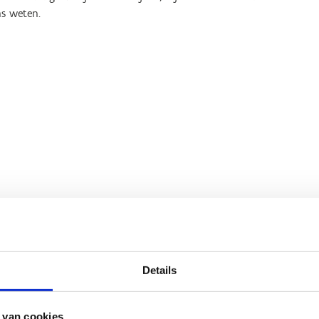
s weten.
Details
n Meert
nfrastructuur
2 2 209 45 94
 van cookies