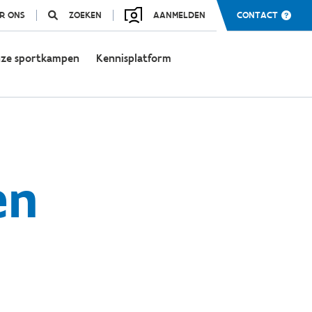
R ONS
ZOEKEN
AANMELDEN
CONTACT
ze sportkampen
Kennisplatform
en