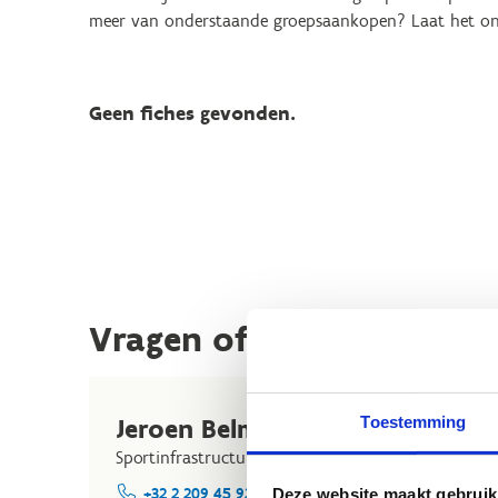
meer van onderstaande groepsaankopen? Laat het on
Geen fiches gevonden.
Vragen of meer info?
Toestemming
Jeroen Belmans
Sve
Sportinfrastructuur
Sporti
+32 2 209 45 92
+3
Deze website maakt gebruik