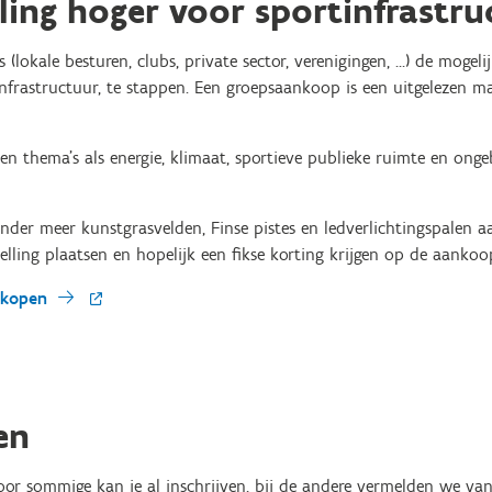
ling hoger voor sportinfrastru
s (lokale besturen, clubs, private sector, verenigingen, …) de mog
nfrastructuur, te stappen. Een groepsaankoop is een uitgelezen m
en thema's als energie, klimaat, sportieve publieke ruimte en on
nder meer kunstgrasvelden, Finse pistes en ledverlichtingspalen a
stelling plaatsen en hopelijk een fikse korting krijgen op de aankoo
ankopen
en
oor sommige kan je al inschrijven, bij de andere vermelden we van