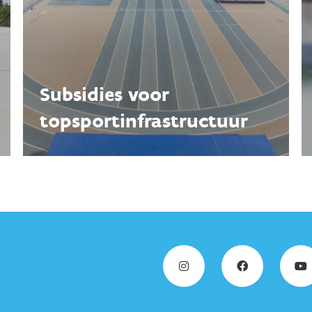
Subsidies voor
topsportinfra­structuur