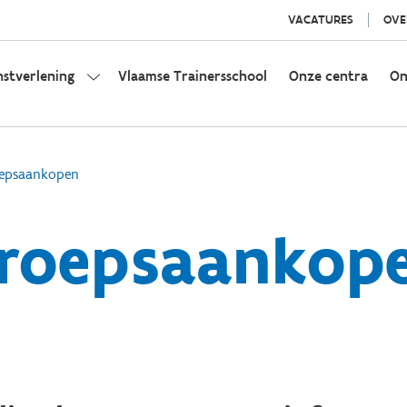
VACATURES
OVE
nstverlening
Vlaamse Trainersschool
Onze centra
On
epsaankopen
roepsaankop