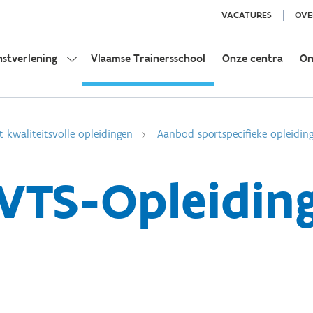
VACATURES
OVE
nstverlening
Vlaamse Trainersschool
Onze centra
On
t kwaliteitsvolle opleidingen
Aanbod sportspecifieke opleidin
VTS-Opleidin