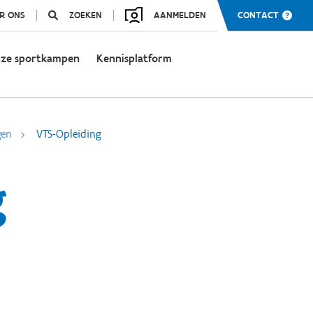
R ONS
ZOEKEN
AANMELDEN
CONTACT
ze sportkampen
Kennisplatform
gen
VTS-Opleiding
g