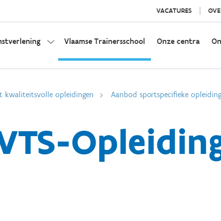
VACATURES
OVE
nstverlening
Vlaamse Trainersschool
Onze centra
On
t kwaliteitsvolle opleidingen
Aanbod sportspecifieke opleidin
VTS-Opleidin