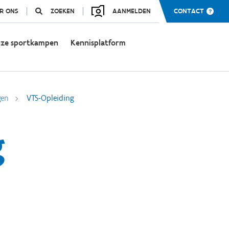
R ONS
ZOEKEN
AANMELDEN
CONTACT
ze sportkampen
Kennisplatform
gen
VTS-Opleiding
g