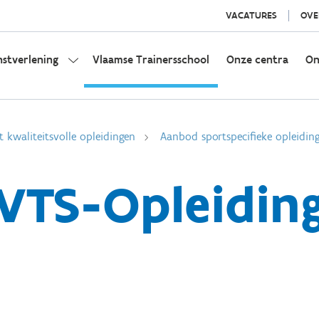
VACATURES
OVE
nstverlening
Vlaamse Trainersschool
Onze centra
On
t kwaliteitsvolle opleidingen
Aanbod sportspecifieke opleidin
VTS-Opleidin