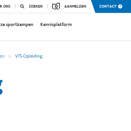
R ONS
ZOEKEN
AANMELDEN
CONTACT
ze sportkampen
Kennisplatform
gen
VTS-Opleiding
g