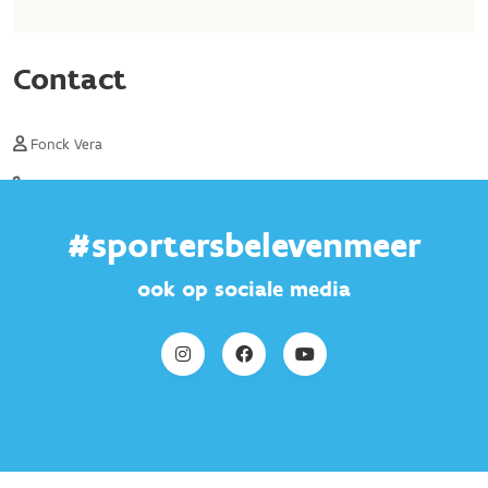
#sportersbelevenmeer
ook op sociale media