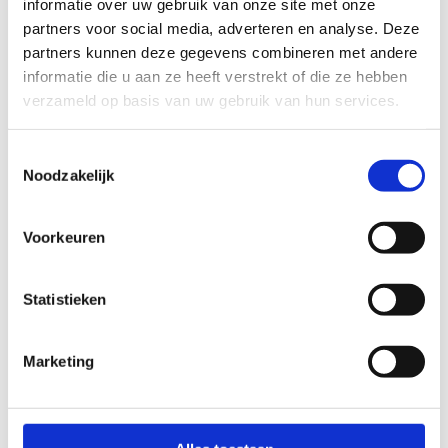
informatie over uw gebruik van onze site met onze
partners voor social media, adverteren en analyse. Deze
partners kunnen deze gegevens combineren met andere
Ontdek de
informatie die u aan ze heeft verstrekt of die ze hebben
campagne "123
verzameld op basis van uw gebruik van hun services.
Inclusie -
Iedereen erbij"
Toestemmingsselectie
Noodzakelijk
Meer weten?
Voorkeuren
Neem een kijkje op de website van G-sport Vlaanderen, het
kennis- en informatiecentrum van G-sport in Vlaanderen.
Statistieken
Naar G-sport
Marketing
Vlaanderen