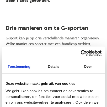
Geen fiches gevonden.
Drie manieren om te G-sporten
G-sport kan je op drie verschillende manieren organiseren.
Welke manier een sporter met een handicap verkiest,
hangt af van persoon tot persoon.
Exclusief
= sportaanbod met enkel sporters met een
beperking, kwetsbaarheid en/of chronisch
Toestemming
Details
Over
aandoening.
Geïntegreerd
= Aparte afdeling binnen een valide
sportclubs voor sporters met een beperking.
Deze website maakt gebruik van cookies
Inclusief
= Sporters met en zonder beperking
We gebruiken cookies om content en advertenties te
sporten samen. De Ambrassade lanceerde hierrond
personaliseren, om functies voor social media te bieden
een campagne op.
en om ons websiteverkeer te analyseren. Ook delen we