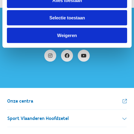
Alles toestaan
Selectie toestaan
#sportersbelevenmeer
Weigeren
ook op sociale media
Onze centra
Sport Vlaanderen Hoofdzetel
Simon Bolivarlaan 17