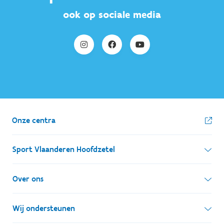
ook op sociale media
Onze centra
Sport Vlaanderen Hoofdzetel
Simon Bolivarlaan 17
Over ons
1000 Brussel
Wie zijn we, wat doen we
Wij ondersteunen
Ondernemingsnummer: BE 0248.142.826