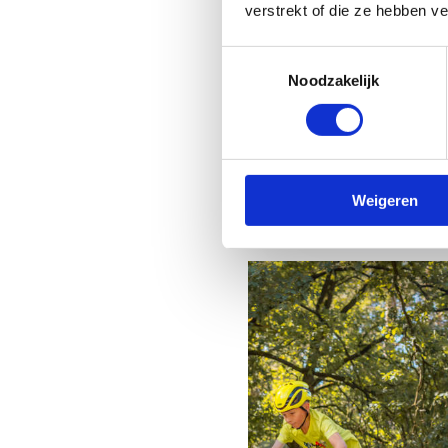
sensatie van
verstrekt of die ze hebben v
onze pumptr
Toestemmingsselectie
Noodzakelijk
Schrijf je nu in 
Weigeren