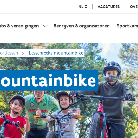
NL
VACATURES
OVE
ubs & verenigingen
Bedrijven & organisatoren
Sportka
ortlessen
Lessenreeks mountainbike
mountainbike