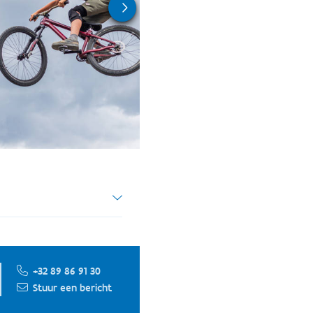
iseerd door Sport
+32 89 86 91 30
t geven op een
Stuur een bericht
. Een fiscaal attest is