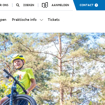
R ONS
ZOEKEN
AANMELDEN
CONTACT
mpen
Praktische info
Tickets