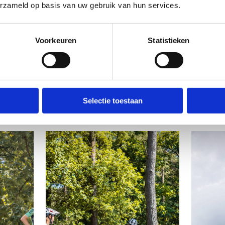
Leer coole tricks
jum
erzameld op basis van uw gebruik van hun services.
ack
in het bike park
nie
Voorkeuren
Statistieken
voor deze lessenreeks
Download de info
Selectie toestaan