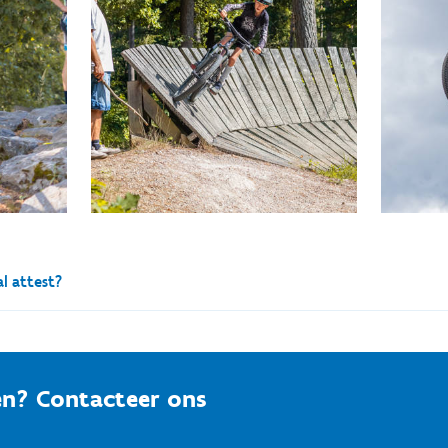
al attest?
caal attest als mijn kind deelneemt aan sportlessen georgan
n? Contacteer ons
ppas kunnen, indien aan een aantal voorwaarden is voldaan, rech
 deelname aan de sportlessen heb je geen recht op een fiscaal attest