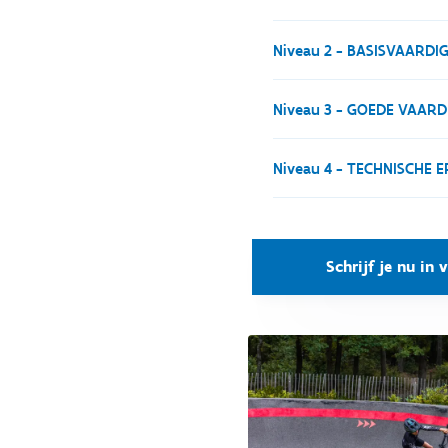
Ideaal voor wie nog wein
Niveau 2 - BASISVAARDIG
Je beheerst reeds de bas
Niveau 3 - GOEDE VAARDI
Je kan al beginnen klimm
Niveau 4 - TECHNISCHE E
Je beheerst klimmen en d
zoals rockgardens en obst
Schrijf je nu in 