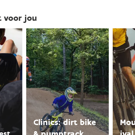
 opvang/kinderoppas, dit is bij de sportlessen niet het geval.
t voor jou
 het fiscaalattest voor kinderopvang kan je terecht bij FOD Finan
 het fiscaal attest
Clinics: dirt bike
Mou
est
& pumptrack
iva