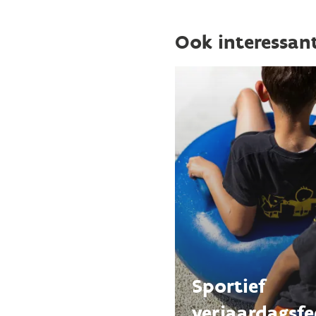
enkel van toepassing voor
Ook interessan
Voor meer informatie rond
Kom meer te weten over
Sportief
verjaardagsfe