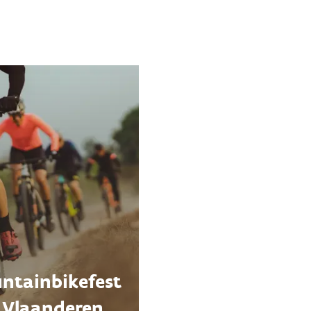
ciën.
ntainbikefest
l Vlaanderen