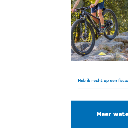
Heb ik recht op een fisca
Heb ik recht op een fis
Vlaanderen?
Meer wete
De uitgaven voor kindero
belastingvermindering. Bij