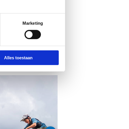
ps op het
uwe dirt park
Marketing
brochure (PDF)
Alles toestaan