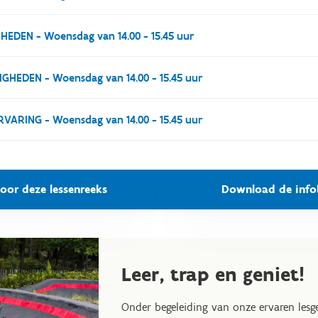
ig of geen ervaring heeft met mountainbiken.
HEDEN - Woensdag van 14.00 - 15.45 uur
isvaardigheden zoals remmen, schakelen en eenvoudige bochten ne
GHEDEN - Woensdag van 14.00 - 15.45 uur
en en dalen en neemt bochten vlot.
RVARING - Woensdag van 14.00 - 15.45 uur
alen, neemt bochten zonder problemen en hebt al enige ervaring 
akels.
voor deze lessenreeks
Download de info
Leer, trap en geniet!
Onder begeleiding van onze ervaren lesgev