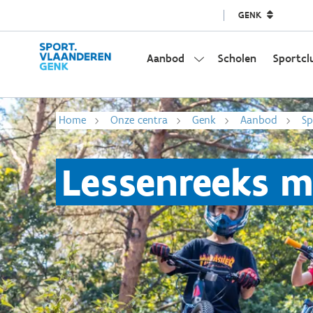
GENK
Aanbod
Scholen
Sportcl
Home
Onze centra
Genk
Aanbod
Sp
Lessenreeks 