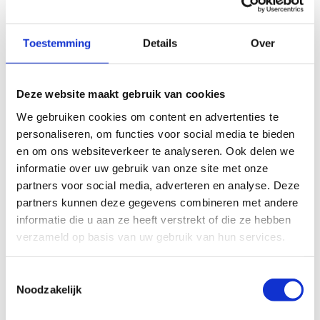
Een duidelijke uitleg over de werking van
onze lessenreeks
Informatie over de verschillende niveaus en
Toestemming
Details
Over
doorgroeimogelijkheden
Kennismaking met ons extra aanbod
De mogelijkheid om al je vragen te stellen
Deze website maakt gebruik van cookies
We gebruiken cookies om content en advertenties te
Deelname is volledig gratis.
Inschrijven vooraf is
personaliseren, om functies voor social media te bieden
verplicht.
en om ons websiteverkeer te analyseren. Ook delen we
informatie over uw gebruik van onze site met onze
partners voor social media, adverteren en analyse. Deze
partners kunnen deze gegevens combineren met andere
informatie die u aan ze heeft verstrekt of die ze hebben
verzameld op basis van uw gebruik van hun services.
Inschrijfformulier
Toestemmingsselectie
Noodzakelijk