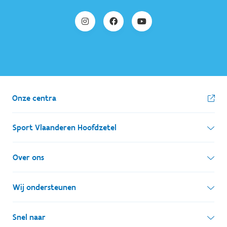
Onze centra
Sport Vlaanderen Hoofdzetel
Simon Bolivarlaan 17
Over ons
1000 Brussel
Wie zijn we, wat doen we
Wij ondersteunen
Ondernemingsnummer: BE 0248.142.826
Onze centra
Postadres
Lokale besturen
Snel naar
Onze sportkampen