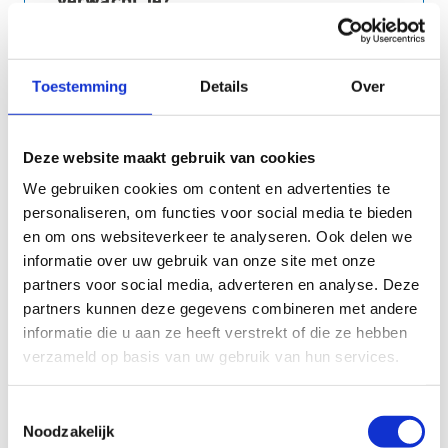
verwacht je?
Toestemming
Details
Over
Deze website maakt gebruik van cookies
Keuze van leslokaal
We gebruiken cookies om content en advertenties te
Heb jij een voorkeur voor één van onze
personaliseren, om functies voor social media te bieden
leslokalen?
en om ons websiteverkeer te analyseren. Ook delen we
Geen voorkeur
informatie over uw gebruik van onze site met onze
Leslokaal 1: 8 x 8 meter
partners voor social media, adverteren en analyse. Deze
Leslokaal 2: 8 x 5 meter + 4 x 4 meter
partners kunnen deze gegevens combineren met andere
Leslokaal 3: 8 x 6 meter
informatie die u aan ze heeft verstrekt of die ze hebben
Vergaderzaal: 8 x 8 meter
verzameld op basis van uw gebruik van hun services.
Recreatieazaal 1 (+ 76 personen)
Toestemmingsselectie
Noodzakelijk