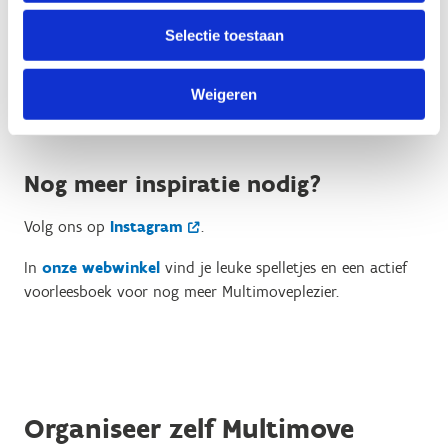
Download onze beweegkalender, dans de
Selectie toestaan
Multimovedans of doe inspiratie op via sociale
media.
Weigeren
Nog meer inspiratie nodig?
Volg ons op
Instagram
.
In
onze webwinkel
vind je leuke spelletjes en een actief
voorleesboek voor nog meer Multimoveplezier.
Organiseer zelf Multimove