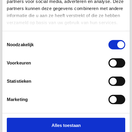
Ontdek onze Multimovepaden
partners voor social media, adverteren en analyse. Deze
partners kunnen deze gegevens combineren met andere
Ga op avontuur in de natuur met je kinderen en
informatie die u aan ze heeft verstrekt of die ze hebben
vriendjes en oefen de 12 fundamentele
verzameld op basis van uw gebruik van hun services.
bewegingsvaardigheden.
Toestemmingsselectie
Noodzakelijk
Voorkeuren
Statistieken
Marketing
Thuis Multimoven?
Alles toestaan