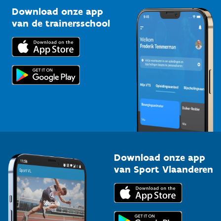
Kennisplatform
Download onze app
Bedrijven
van de trainersschool
Downloads
Trainers en begeleiders
Voor de pers
Scholen
Topsporters
Organisatoren van sportevenementen
Download onze app
van Sport Vlaanderen