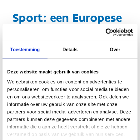
Sport: een Europese
bevoegdheid
Sinds het Verdrag van Lissabon van 2009 werd sport
Toestemming
Details
Over
formeel een bevoegdheid van de Europese Unie. Door
het sportbeleid van lidstaten aan te vullen, te
ondersteunen en op elkaar af te stemmen wil de EU
Deze website maakt gebruik van cookies
sport een Europese dimensie geven.
We gebruiken cookies om content en advertenties te
personaliseren, om functies voor social media te bieden
en om ons websiteverkeer te analyseren. Ook delen we
Lees meer over sport in de Europese Unie
informatie over uw gebruik van onze site met onze
partners voor social media, adverteren en analyse. Deze
partners kunnen deze gegevens combineren met andere
Sport is binnen de Europese Unie een relatief
informatie die u aan ze heeft verstrekt of die ze hebben
jonge bevoegdheid. In deze context vormen de
verzameld op basis van uw gebruik van hun services.
Raad van de EU samen met de Europese