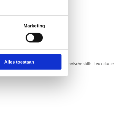
Marketing
LLEEN
Alles toestaan
eaal voor het verbeteren van mijn technische skills. Leuk dat er