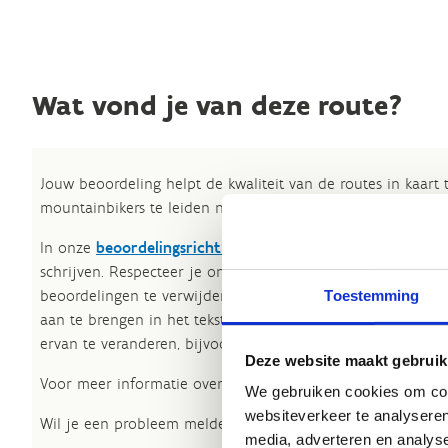
Wat vond je van deze route?
Jouw beoordeling helpt de kwaliteit van de routes in kaart
mountainbikers te leiden naar de fijnste plekken.
In onze
beoordelingsrichtlijnen
vind je tips om een oprech
schrijven. Respecteer je onze richtlijnen niet, dan kunnen 
beoordelingen te verwijderen. Wij behouden ons het recht
Toestemming
aan te brengen in het tekstgedeelte van jouw evaluatie zon
ervan te veranderen, bijvoorbeeld om taalfouten en leesbaa
Deze website maakt gebruik
Voor meer informatie over onze routestructuren, neem een 
We gebruiken cookies om cont
websiteverkeer te analyseren
Wil je een probleem melden op een route? Ga dan naar h
media, adverteren en analys