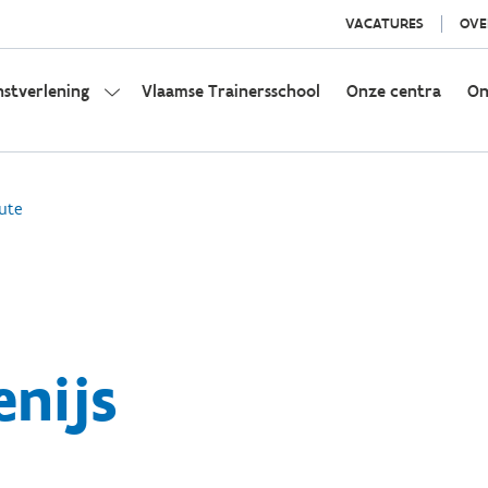
VACATURES
OVE
nstverlening
Vlaamse Trainersschool
Onze centra
On
ute
enijs