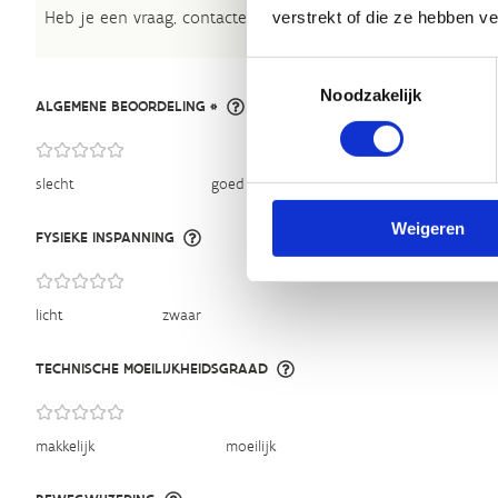
Heb je een vraag, contacteer ons via
sportievevrijetijd@sp
verstrekt of die ze hebben v
Toestemmingsselectie
Noodzakelijk
ALGEMENE BEOORDELING *
slecht
goed
Weigeren
FYSIEKE INSPANNING
licht
zwaar
TECHNISCHE MOEILIJKHEIDSGRAAD
makkelijk
moeilijk