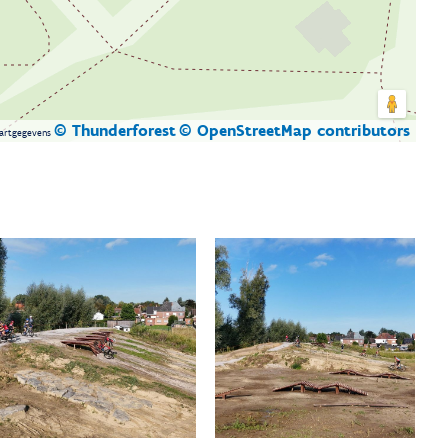
© Thunderforest
© OpenStreetMap contributors
artgegevens