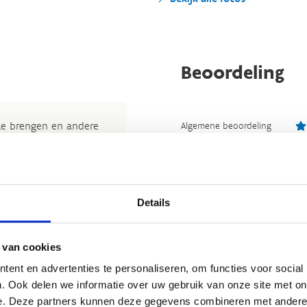
Beoordeling
 te brengen en andere
Algemene beoordeling
Fysieke inspanning
t nuttige beoordeling te
Technische moeilijkheidsgraad
wij beslissen jouw
Bewegwijzering
 om kleine aanpassingen
Details
Staat van parcours
der de feitelijke inhoud
rheid te verbeteren.​
 van cookies
Reacties (
1
)
kijkje bij de
FAQ
.
ent en advertenties te personaliseren, om functies voor social
. Ook delen we informatie over uw gebruik van onze site met on
et
Routemeldpunt
.
4
e. Deze partners kunnen deze gegevens combineren met andere i