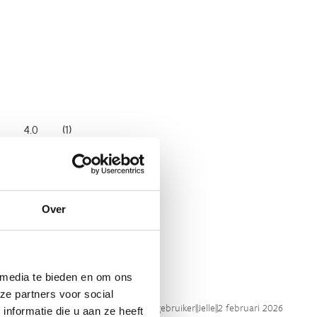
4.0
(
1
)
4.0
(
1
)
4.0
(
1
)
4.0
(
1
)
Over
3.0
(
1
)
 media te bieden en om ons
ze partners voor social
Sport Vlaanderen gebruiker
||
Jelle
||
2 februari 2026
nformatie die u aan ze heeft