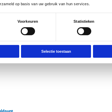
erzameld op basis van uw gebruik van hun services.
Bewegwijzering
Staat van parcours
DROOG
BEGINNER
AL
Voorkeuren
Statistieken
undefined
Selectie toestaan
ldpunt