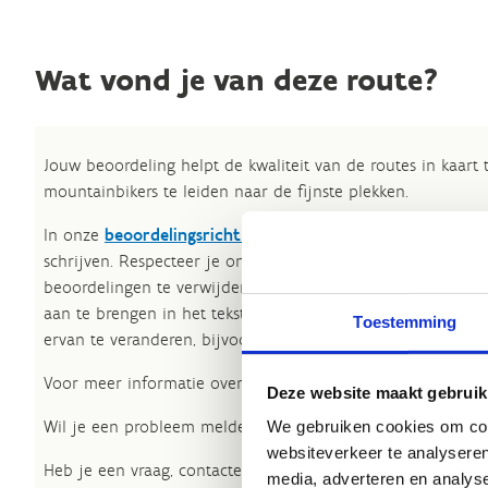
Wat vond je van deze route?
Jouw beoordeling helpt de kwaliteit van de routes in kaart
mountainbikers te leiden naar de fijnste plekken.
In onze
beoordelingsrichtlijnen
vind je tips om een oprech
schrijven. Respecteer je onze richtlijnen niet, dan kunnen 
beoordelingen te verwijderen. Wij behouden ons het recht
aan te brengen in het tekstgedeelte van jouw evaluatie zon
Toestemming
ervan te veranderen, bijvoorbeeld om taalfouten en leesbaa
Voor meer informatie over onze routestructuren, neem een 
Deze website maakt gebruik
Wil je een probleem melden op een route? Ga dan naar h
We gebruiken cookies om cont
websiteverkeer te analyseren
Heb je een vraag, contacteer ons via
sportievevrijetijd@sp
media, adverteren en analys