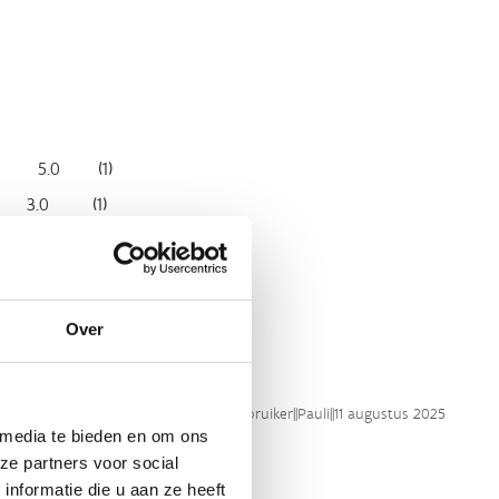
5.0
(
1
)
3.0
(
1
)
4.0
(
1
)
5.0
(
1
)
Over
Sport Vlaanderen gebruiker
||
Pauli
||
11 augustus 2025
 media te bieden en om ons
ze partners voor social
nformatie die u aan ze heeft