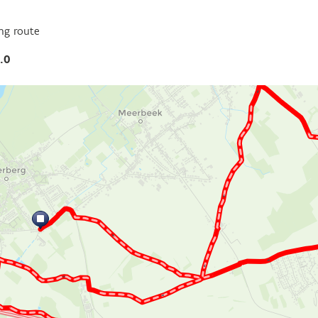
ng route
.0