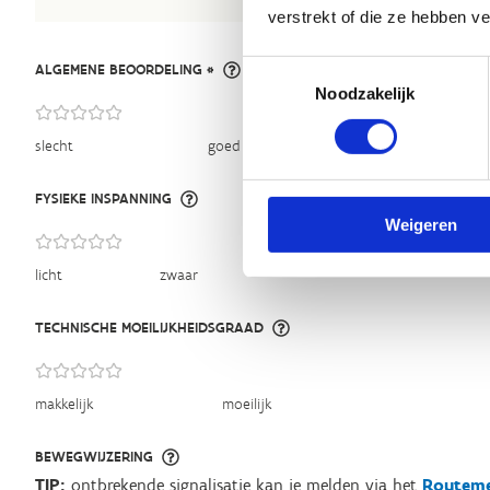
verstrekt of die ze hebben v
Toestemmingsselectie
ALGEMENE BEOORDELING *
Noodzakelijk
slecht
goed
FYSIEKE INSPANNING
Weigeren
licht
zwaar
TECHNISCHE MOEILIJKHEIDSGRAAD
makkelijk
moeilijk
BEWEGWIJZERING
TIP:
ontbrekende signalisatie kan je melden via het
Routeme