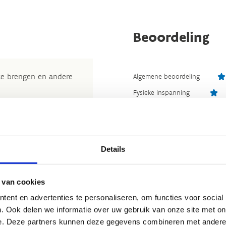
Beoordeling
 te brengen en andere
Algemene beoordeling
Fysieke inspanning
t nuttige beoordeling te
Bewegwijzering
wij beslissen jouw
Staat van parcours
 om kleine aanpassingen
der de feitelijke inhoud
Details
rheid te verbeteren.​
Reacties (
1
)
kijkje bij de
FAQ
.
 van cookies
5
et
Routemeldpunt
.
ent en advertenties te personaliseren, om functies voor social
Algemene beoordeling
. Ook delen we informatie over uw gebruik van onze site met on
ort.vlaanderen
.​
Fysieke inspanning
e. Deze partners kunnen deze gegevens combineren met andere i