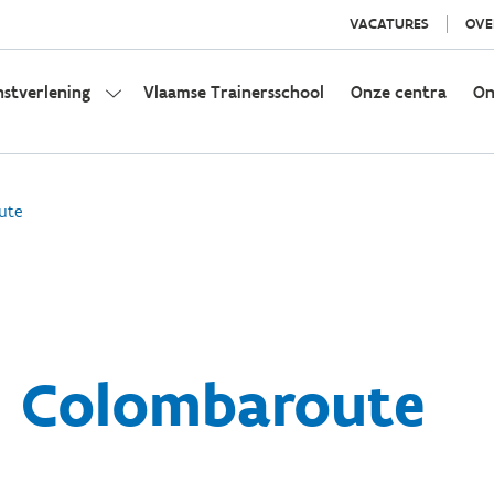
VACATURES
OVE
nstverlening
Vlaamse Trainersschool
Onze centra
On
ute
: Colombaroute