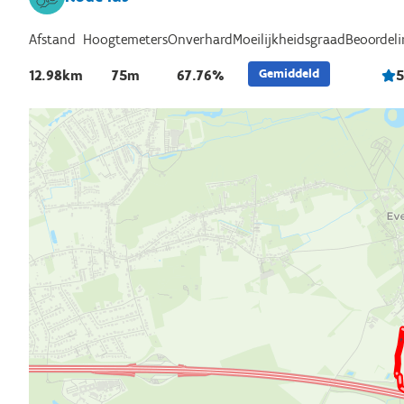
Afstand
Hoogtemeters
Onverhard
Beoordeli
Moeilijkheidsgraad
Gemiddeld
12.98km
75m
67.76%
5