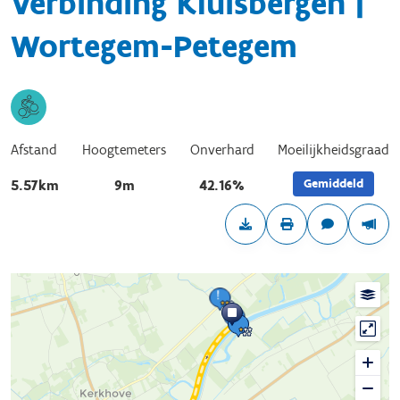
Verbinding Kluisbergen |
Wortegem-Petegem
Afstand
Hoogtemeters
Onverhard
Moeilijkheidsgraad
Gemiddeld
5.57km
9m
42.16%