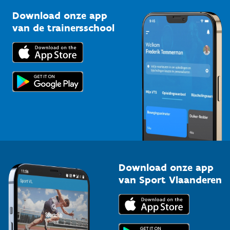
Sportclubs
Kennisplatform
Download onze app
Bedrijven
van de trainersschool
Downloads
Trainers en begeleiders
Voor de pers
Scholen
Topsporters
Organisatoren van sportevenementen
Download onze app
van Sport Vlaanderen