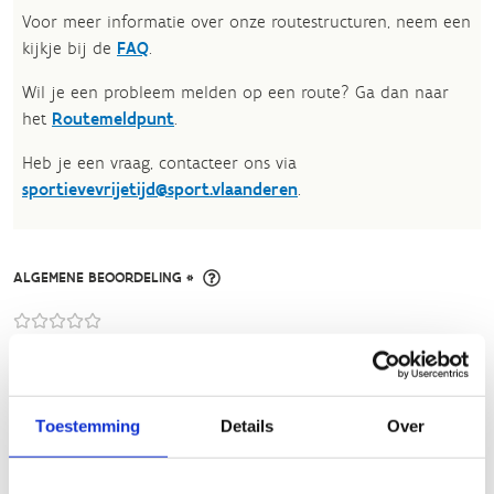
Voor meer informatie over onze routestructuren, neem een
kijkje bij de
FAQ
.
Wil je een probleem melden op een route? Ga dan naar
het
Routemeldpunt
.
Heb je een vraag, contacteer ons via
sportievevrijetijd@sport.vlaanderen
.​
ALGEMENE BEOORDELING *
slecht
goed
FYSIEKE INSPANNING
Toestemming
Details
Over
licht
zwaar