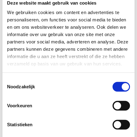
Deze website maakt gebruik van cookies
TECHNISCHE MOEILIJKHEIDSGRAAD
We gebruiken cookies om content en advertenties te
personaliseren, om functies voor social media te bieden
en om ons websiteverkeer te analyseren. Ook delen we
makkelijk
moeilijk
informatie over uw gebruik van onze site met onze
partners voor social media, adverteren en analyse. Deze
BEWEGWIJZERING
partners kunnen deze gegevens combineren met andere
TIP:
ontbrekende signalisatie kan je melden via het
informatie die u aan ze heeft verstrekt of die ze hebben
Routemeldpunt
verzameld op basis van uw gebruik van hun services.
Toestemmingsselectie
slecht
goed
Noodzakelijk
STAAT VAN PARCOURS(ONDERGROND, BEGROEIING, ONDERHOUD)
Voorkeuren
slecht
goed
Statistieken