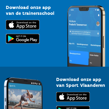
Sportclubs
Kennisplatform
Download onze app
Bedrijven
van de trainersschool
Downloads
Trainers en begeleiders
Voor de pers
Scholen
Topsporters
Organisatoren van sportevenementen
Download onze app
van Sport Vlaanderen