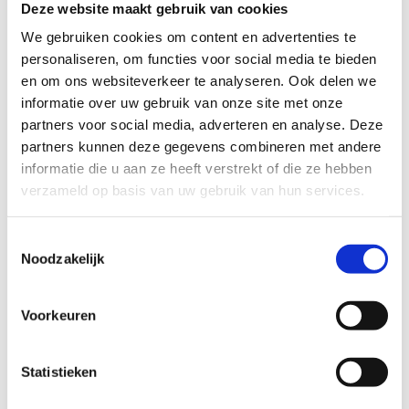
Deze website maakt gebruik van cookies
TECHNISCHE MOEILIJKHEIDSGRAAD
We gebruiken cookies om content en advertenties te
personaliseren, om functies voor social media te bieden
en om ons websiteverkeer te analyseren. Ook delen we
makkelijk
moeilijk
informatie over uw gebruik van onze site met onze
partners voor social media, adverteren en analyse. Deze
BEWEGWIJZERING
partners kunnen deze gegevens combineren met andere
TIP:
ontbrekende signalisatie kan je melden via het
informatie die u aan ze heeft verstrekt of die ze hebben
Routemeldpunt
verzameld op basis van uw gebruik van hun services.
Toestemmingsselectie
slecht
goed
Noodzakelijk
STAAT VAN PARCOURS(ONDERGROND, BEGROEIING, ONDERHOUD)
Voorkeuren
slecht
goed
Statistieken