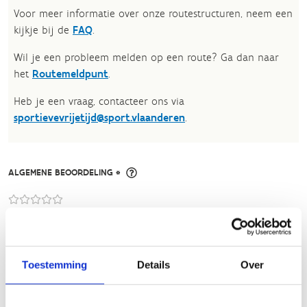
Voor meer informatie over onze routestructuren, neem een
kijkje bij de
FAQ
.
Wil je een probleem melden op een route? Ga dan naar
het
Routemeldpunt
.
Heb je een vraag, contacteer ons via
sportievevrijetijd@sport.vlaanderen
.​
ALGEMENE BEOORDELING *
slecht
goed
FYSIEKE INSPANNING
Toestemming
Details
Over
licht
zwaar