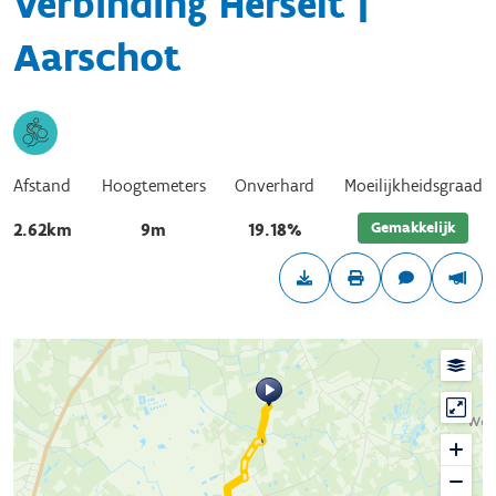
Verbinding Herselt |
Aarschot
Afstand
Hoogtemeters
Onverhard
Moeilijkheidsgraad
Gemakkelijk
2.62km
9m
19.18%