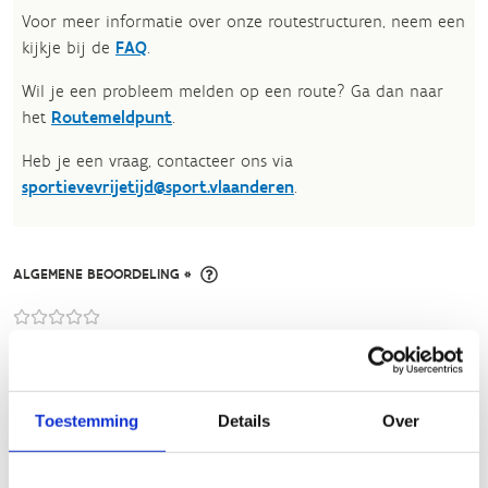
Voor meer informatie over onze routestructuren, neem een
kijkje bij de
FAQ
.
Wil je een probleem melden op een route? Ga dan naar
het
Routemeldpunt
.
Heb je een vraag, contacteer ons via
sportievevrijetijd@sport.vlaanderen
.​
ALGEMENE BEOORDELING *
slecht
goed
FYSIEKE INSPANNING
Toestemming
Details
Over
licht
zwaar