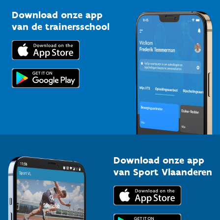
Sportclubs
Kennisplatform
Download onze app
Bedrijven
van de trainersschool
Downloads
Trainers en begeleiders
Voor de pers
Scholen
Topsporters
Organisatoren van sportevenementen
Download onze app
van Sport Vlaanderen