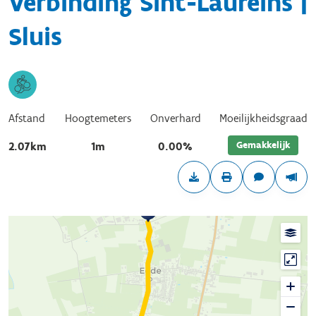
Verbinding Sint-Laureins |
Sluis
Afstand
Hoogtemeters
Onverhard
Moeilijkheidsgraad
Gemakkelijk
2.07km
1m
0.00%