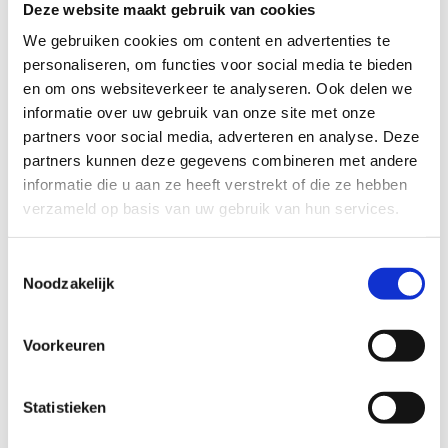
Deze website maakt gebruik van cookies
TECHNISCHE MOEILIJKHEIDSGRAAD
We gebruiken cookies om content en advertenties te
personaliseren, om functies voor social media te bieden
en om ons websiteverkeer te analyseren. Ook delen we
makkelijk
moeilijk
informatie over uw gebruik van onze site met onze
partners voor social media, adverteren en analyse. Deze
BEWEGWIJZERING
partners kunnen deze gegevens combineren met andere
TIP:
ontbrekende signalisatie kan je melden via het
informatie die u aan ze heeft verstrekt of die ze hebben
Routemeldpunt
verzameld op basis van uw gebruik van hun services.
Toestemmingsselectie
slecht
goed
Noodzakelijk
STAAT VAN PARCOURS(ONDERGROND, BEGROEIING, ONDERHOUD)
Voorkeuren
slecht
goed
Statistieken