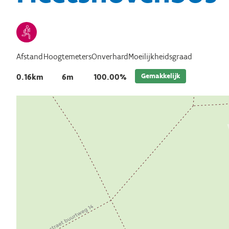
Afstand
Hoogtemeters
Onverhard
Moeilijkheidsgraad
Gemakkelijk
0.16km
6m
100.00%