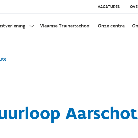
VACATURES
OVE
nstverlening
Vlaamse Trainersschool
Onze centra
On
ute
uurloop Aarschot