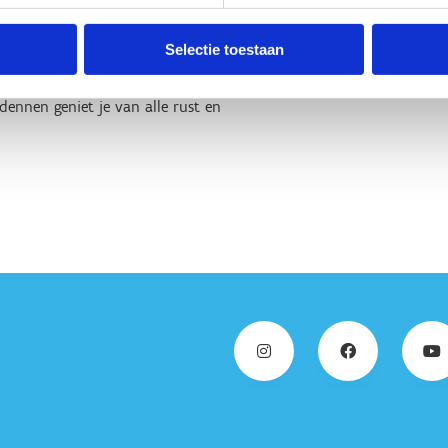
oreke, een restant van een
oofddreef, een dubbele oude
Selectie toestaan
je met een beetje geluk de zeer
eleden voor het eerst werd
ennen geniet je van alle rust en