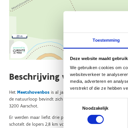
20 m
Toestemming
Deze website maakt gebruik
We gebruiken cookies om cont
Beschrijving van de route
websiteverkeer te analyseren
media, adverteren en analys
verstrekt of die ze hebben v
Het
Meetshovenbos
is al jaren een prachtige locatie voor w
de natuurloop bevindt zich op de parking ter hoogte van het 
Toestemmingsselectie
3200 Aarschot.
Noodzakelijk
Er werden maar liefst drie parcours uitgestippeld door het 
schotelt de lopers 2,8 km voor, terwijl de groene lus 3,7 km te