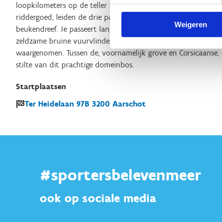
loopkilometers op de teller staan. Vanaf restaurant het Wit T
riddergoed, leiden de drie parcours je naar de historische h
Weigeren
beukendreef. Je passeert langs waardevolle graslanden, waar 
zeldzame bruine vuurvlinder opmerkt die hier enkele jaren g
waargenomen. Tussen de, voornamelijk grove en Corsicaanse, d
stilte van dit prachtige domeinbos.
Startplaatsen
Ter Heidelaan
97B
3200
Aarschot
#sportersbelevenmeer
ook op sociale media