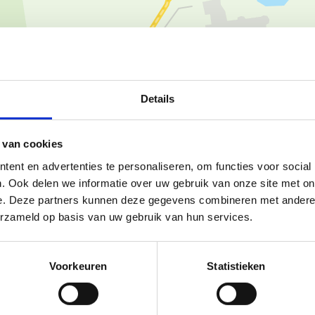
Details
Ka
 van cookies
ent en advertenties te personaliseren, om functies voor social
. Ook delen we informatie over uw gebruik van onze site met on
e. Deze partners kunnen deze gegevens combineren met andere i
erzameld op basis van uw gebruik van hun services.
andelaars en joggers. De start van
Wit Toreke, Ter heidelaan 97,
Voorkeuren
Statistieken
Meetshovenbos. De blauwe lus
lt. Na de rode lus heb je 5,5