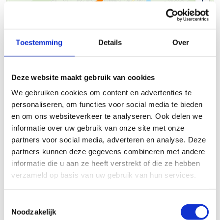
Toestemming
Details
Over
500 m
Deze website maakt gebruik van cookies
We gebruiken cookies om content en advertenties te
© Thunderforest
© OpenStreetMap contributors
Kaartgegevens
personaliseren, om functies voor social media te bieden
en om ons websiteverkeer te analyseren. Ook delen we
Beschrijving van de route
informatie over uw gebruik van onze site met onze
partners voor social media, adverteren en analyse. Deze
partners kunnen deze gegevens combineren met andere
Startplaatsen
informatie die u aan ze heeft verstrekt of die ze hebben
verzameld op basis van uw gebruik van hun services.
Toestemmingsselectie
Noodzakelijk