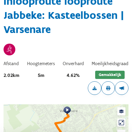
Inlooproute looproute
Jabbeke: Kasteelbossen |
Varsenare
Afstand
Hoogtemeters
Onverhard
Moeilijkheidsgraad
Gemakkelijk
2.02km
5m
4.62%