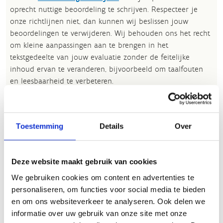
oprecht nuttige beoordeling te schrijven. Respecteer je
onze richtlijnen niet, dan kunnen wij beslissen jouw
beoordelingen te verwijderen. Wij behouden ons het recht
om kleine aanpassingen aan te brengen in het
tekstgedeelte van jouw evaluatie zonder de feitelijke
inhoud ervan te veranderen, bijvoorbeeld om taalfouten
en leesbaarheid te verbeteren.​
Voor meer informatie over onze routestructuren, neem een
kijkje bij de
FAQ
.
Toestemming
Details
Over
Wil je een probleem melden op een route? Ga dan naar
het
Routemeldpunt
.
Deze website maakt gebruik van cookies
Heb je een vraag, contacteer ons via
sportievevrijetijd@sport.vlaanderen
.​
We gebruiken cookies om content en advertenties te
personaliseren, om functies voor social media te bieden
en om ons websiteverkeer te analyseren. Ook delen we
informatie over uw gebruik van onze site met onze
ALGEMENE BEOORDELING *