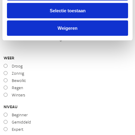
slecht
goed
Selectie toestaan
STAAT VAN PARCOURS(ONDERGROND, BEGROEIING, ONDERHOUD)
Weigeren
slecht
goed
WEER
Droog
Zonnig
Bewolkt
Regen
Winters
NIVEAU
Beginner
Gemiddeld
Expert