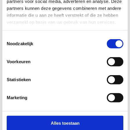
partners voor social media, adverteren en analyse. Deze
partners kunnen deze gegevens combineren met andere
informatie die u aan ze heeft verstrekt of die ze hebben
slecht
goed
verzameld op basis van uw gebruik van hun services.
FYSIEKE INSPANNING
Toestemmingsselectie
Noodzakelijk
licht
zwaar
Voorkeuren
TECHNISCHE MOEILIJKHEIDSGRAAD
Statistieken
makkelijk
moeilijk
Marketing
BEWEGWIJZERING
TIP:
ontbrekende signalisatie kan je melden via het
Routemeldpunt
Alles toestaan