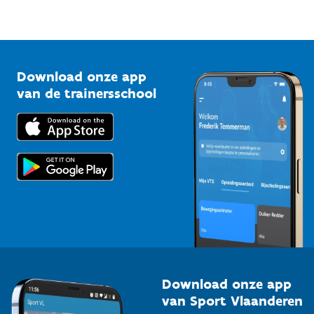
Sportfederaties
Mountainbikeroutes
Onze nieuwsbrieven
1210 Brussel
G-sport
Vlaamse Trainersschool
Sportclubs
Kennisplatform
Download onze app
Bedrijven
van de trainersschool
Downloads
Trainers en begeleiders
Voor de pers
Scholen
Topsporters
Organisatoren van sportevenementen
Download onze app
van Sport Vlaanderen