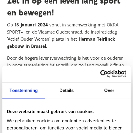
Zet in op een leven lang sport
en bewegen!
Op
16 januari 2024
vond, in samenwerking met OKRA-
SPORT+ en de Vlaamse Ouderenraad, de inspiratiedag
'Actief Ouder Worden' plaats in het
Herman Teirlinck
gebouw in Brussel.
Door de hogere levensverwachting is het voor de ouderen
in onze samenleving belangrijk om zo lang mogelijk fit en
actief te blijven. Sport en beweging spelen daarbij een
essentiële rol. Maar hoe zorg je ervoor dat alle plussers
effectief in beweging blijven? Hoe slaag je er als
Toestemming
Details
Over
beleidsmaker, organisator in om iedereen écht actief ouder
te laten worden?
Deze website maakt gebruik van cookies
Tijdens tal van sessies deelden we heel wat kennis en
goede praktijken. Bekijk hieronder de verschillende
We gebruiken cookies om content en advertenties te
infosessies.
personaliseren, om functies voor social media te bieden