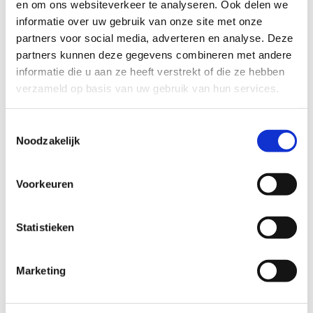
en om ons websiteverkeer te analyseren. Ook delen we
informatie over uw gebruik van onze site met onze
partners voor social media, adverteren en analyse. Deze
partners kunnen deze gegevens combineren met andere
Download of bekijk de
informatie die u aan ze heeft verstrekt of die ze hebben
verzameld op basis van uw gebruik van hun services.
presentaties
Toestemmingsselectie
Geen fiches gevonden.
Noodzakelijk
Voorkeuren
Statistieken
Marketing
Organisatieteam Inspiratiedag Actief