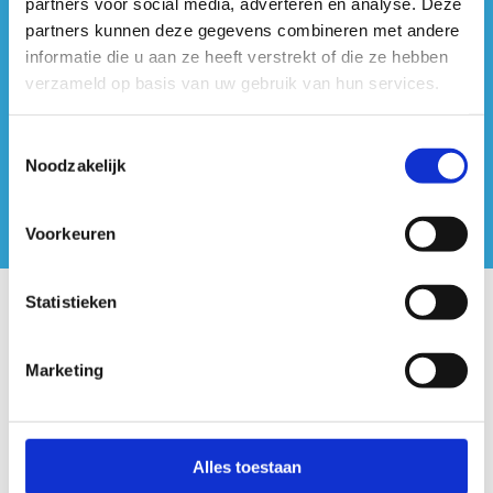
partners voor social media, adverteren en analyse. Deze
#sportersbelevenmeer
partners kunnen deze gegevens combineren met andere
informatie die u aan ze heeft verstrekt of die ze hebben
ook op sociale media
verzameld op basis van uw gebruik van hun services.
Toestemmingsselectie
Noodzakelijk
Voorkeuren
Statistieken
Onze centra
Marketing
Sport Vlaanderen Hoofdzetel
Simon Bolivarlaan 17
Over ons
Alles toestaan
1000 Brussel