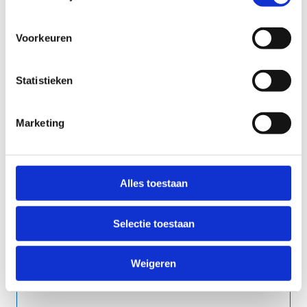
Voorkeuren
Statistieken
In welke groep wil je spelen?
competitief (speelt regelmatig en is
behendig)
Marketing
recreatief (beginners of speelt sporadisch)
Alles toestaan
Heb je reeds een klassement?
Selectie toestaan
ja
neen
Weigeren