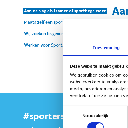
Aan
Aan de slag als trainer of sportbegeleider
Plaats zelf een sportvacature online
Overal i
of medew
Wij zoeken lesgevers
weet vin
Werken voor Sportwerk Vlaanderen
Toestemming
Vind ee
Deze website maakt gebruik
We gebruiken cookies om cont
websiteverkeer te analyseren
media, adverteren en analys
verstrekt of die ze hebben v
Toestemmingsselectie
#sportersbelevenmeer
Noodzakelijk