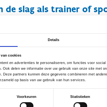
 de slag als trainer of sp
n Vlaanderen zijn sportclubs op zoek naar geschikte trainers en pro
erkers te vinden. Ben jij de persoon die zij zoeken? Neem een ki
d je er de uitdaging die je zoekt.
Details
n vacature in de sportsector
 van cookies
ent en advertenties te personaliseren, om functies voor social
. Ook delen we informatie over uw gebruik van onze site met on
e. Deze partners kunnen deze gegevens combineren met andere i
erzameld op basis van uw gebruik van hun services.
Voorkeuren
Statistieken