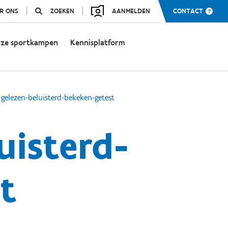
R ONS
ZOEKEN
AANMELDEN
CONTACT
ze sportkampen
Kennisplatform
 gelezen-beluisterd-bekeken-getest
uisterd-
t