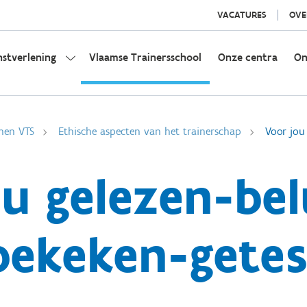
VACATURES
OVE
nstverlening
Vlaamse Trainersschool
Onze centra
On
nnen VTS
Ethische aspecten van het trainerschap
Voor jou
u gelezen-bel
bekeken-getes