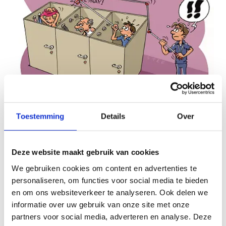
Toestemming
Details
Over
Thema 6: Respecteer elkaars
grenzen
Deze website maakt gebruik van cookies
We gebruiken cookies om content en advertenties te
Sporten gebeurt in groepsverband. Een goede
personaliseren, om functies voor social media te bieden
omgang met elkaar is niet evident en soms worden
en om ons websiteverkeer te analyseren. Ook delen we
grenzen overschreden. Verschillende karakters en
informatie over uw gebruik van onze site met onze
individuen sporten samen, en dat kan leiden tot
partners voor social media, adverteren en analyse. Deze
ruzies, pesten, plagen of discussies. Als trainer is het