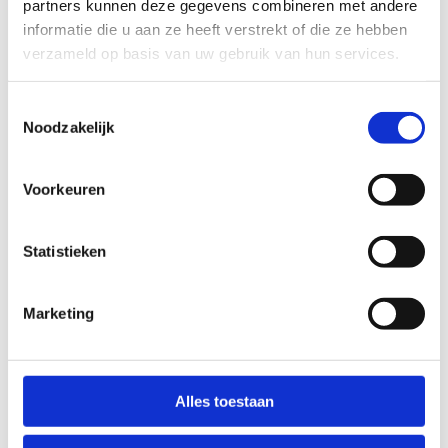
partners kunnen deze gegevens combineren met andere
niet gemakkelijk om een gepaste reactie te geven of
informatie die u aan ze heeft verstrekt of die ze hebben
er preventief werk van te maken.
verzameld op basis van uw gebruik van hun services.
Toestemmingsselectie
Trainers die kiezen voor een goede sociale omgang,
Noodzakelijk
de juiste teamspirit en respect voor elkaars grenzen,
winnen aan mentaal en fysiek welzijn van de
Voorkeuren
sporters en aan sportplezier. Op lange termijn
voorkomt dit drop-out en draagt het bij tot een
verbetering van de sportieve prestaties.
Statistieken
Zorg ervoor dat je sporters elkaars grenzen
respecteren
Marketing
Alles toestaan