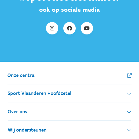
ook op sociale media
Onze centra
Sport Vlaanderen Hoofdzetel
Simon Bolivarlaan 17
Over ons
1000 Brussel
Wie zijn we, wat doen we
Wij ondersteunen
Ondernemingsnummer: BE 0248.142.826