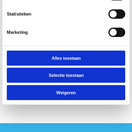
Ik ben momenteel ingeschreven voor een
opleiding Initiator Voetbal
Statistieken
Ik ben momenteel niet ingeschreven voor
een opleiding Initiator Voetbal
Marketing
Anti-Robot Verification
Click to start verification
Friendly
Captcha ⇗
Alles toestaan
Selectie toestaan
Weigeren