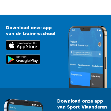
Sportfederaties
Mountainbikeroutes
Onze nieuwsbrieven
1210 Brussel
G-sport
Vlaamse Trainersschool
Sportclubs
Kennisplatform
Download onze app
Bedrijven
van de trainersschool
Downloads
Trainers en begeleiders
Voor de pers
Scholen
Topsporters
Organisatoren van sportevenementen
Download onze app
van Sport Vlaanderen