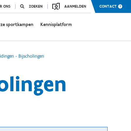
R ONS
ZOEKEN
AANMELDEN
CONTACT
ze sportkampen
Kennisplatform
idingen - Bijscholingen
olingen