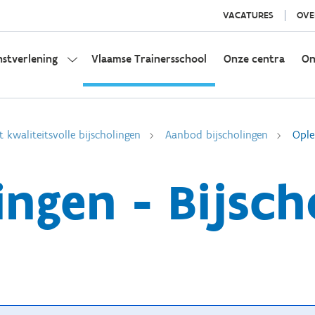
VACATURES
OVE
nstverlening
Vlaamse Trainersschool
Onze centra
On
t kwaliteitsvolle bijscholingen
Aanbod bijscholingen
Ople
ingen - Bijsch