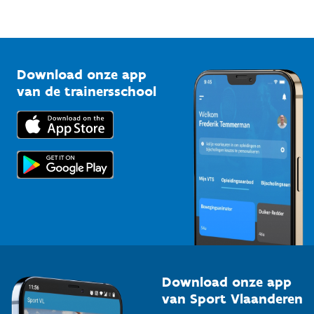
Sportfederaties
Mountainbikeroutes
Onze nieuwsbrieven
1210 Brussel
G-sport
Vlaamse Trainersschool
Sportclubs
Kennisplatform
Download onze app
Bedrijven
van de trainersschool
Downloads
Trainers en begeleiders
Voor de pers
Scholen
Topsporters
Organisatoren van sportevenementen
Download onze app
van Sport Vlaanderen