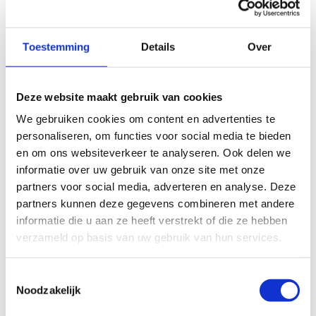
essentieel voor duurzame prestaties én
blessurepreventie. Dit proces vereist nauwe
samenwerking tussen verschillende domeinen zoals
Toestemming
Details
Over
medische ondersteuning, strength & conditioning,
kinesitherapie, psychologie, voeding en fysiologie.
Deze website maakt gebruik van cookies
Deze masterclass focust op het belang van
We gebruiken cookies om content en advertenties te
interdisciplinaire samenwerking binnen het performance
personaliseren, om functies voor social media te bieden
support team en hoe gezamenlijke monitoring van
en om ons websiteverkeer te analyseren. Ook delen we
gezondheidsstatus, fysieke belasting en herstel kan
informatie over uw gebruik van onze site met onze
leiden tot datageïnformeerde beslissingen. Door beter te
partners voor social media, adverteren en analyse. Deze
begrijpen
wat
je meet,
waarom
je meet en
hoe
je die
partners kunnen deze gegevens combineren met andere
informatie deelt binnen je team, kan je als coach of
informatie die u aan ze heeft verstrekt of die ze hebben
expert sneller én preciezer bijsturen in het
verzameld op basis van uw gebruik van hun services.
ontwikkelings- & prestatietraject van de atleet.
In samenwerking met Sport Vlaanderen Topsport en het
Toestemmingsselectie
BOIC, nodigen we enkele internationaal gerenommeerde
Noodzakelijk
sprekers uit, die hun visie en expertise delen. Daarnaast