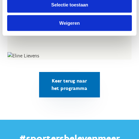
Selectie toestaan
Dr. Eline Lievens
Weigeren
(c) Kevin Faingnaert
Keer terug naar
het programma
#sportersbelevenmeer