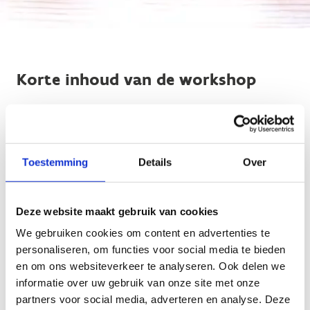
Korte inhoud van de workshop
Eiwitten zijn de bouwstenen van jouw spieren. Daarom is
het belangrijk om tijdens een krachttrainingsperiode
voldoende eiwitten in te nemen indien je krachtwinst en
hypertrofie wil bekomen. Tijdens deze sessie wordt er
Toestemming
Details
Over
besproken waarom eiwitten belangrijk zijn, hoeveel
eiwitten je best inneemt, welke eiwitbron er best wordt
ingenomen, wanneer de ideale timing is voor deze inname
Deze website maakt gebruik van cookies
en welke specifieke richtlijnen er worden aangeraden voor
We gebruiken cookies om content en advertenties te
kracht- en uithoudingssporters.
personaliseren, om functies voor social media te bieden
en om ons websiteverkeer te analyseren. Ook delen we
informatie over uw gebruik van onze site met onze
Biografie van de spreker
partners voor social media, adverteren en analyse. Deze