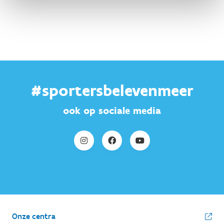
Force-velocity assessment in sprint
acceleration
(
Prof dr. Jeroen Aeles - Vrije
Universiteit Brussel)
“Rode en gele vlaggen” binnen sport-
revalidatie bij kinderen/jongeren (nadruk op
casuïstiek)
(
Prof dr. Stijn Bogaerts - KU Leuven
)
#sportersbelevenmeer
ook op sociale media
Onze centra