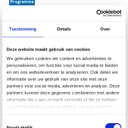
Programma
Locatie
Schrijf je in
Toestemming
Details
Over
Programma
Deze website maakt gebruik van cookies
We gebruiken cookies om content en advertenties te
personaliseren, om functies voor social media te bieden
Je maakt tijdens iedere sessie van deze masterclass
en om ons websiteverkeer te analyseren. Ook delen we
keuze uit twee workshops. Ontdek hieronder de
informatie over uw gebruik van onze site met onze
workshopinhouden en schrijf je nadien in voor de
partners voor social media, adverteren en analyse. Deze
workshops van jouw keuze.
partners kunnen deze gegevens combineren met andere
informatie die u aan ze heeft verstrekt of die ze hebben
's Middags voorzien we een broodjeslunch, je gratis
verzameld op basis van uw gebruik van hun services.
aangeboden door de Vlaamse Trainersschool.
Toestemmingsselectie
Noodzakelijk