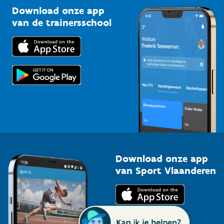
Kennisplatform
Download onze app
Bedrijven
van de trainersschool
Downloads
Trainers en begeleiders
Voor de pers
Scholen
Topsporters
Organisatoren van sportevenementen
Download onze app
van Sport Vlaanderen