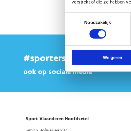
verstrekt of die ze hebben v
Toestemmingsselectie
Noodzakelijk
#sportersbelevenmeer
Weigeren
ook op sociale media
Sport Vlaanderen Hoofdzetel
Simon Bolivarlaan 17