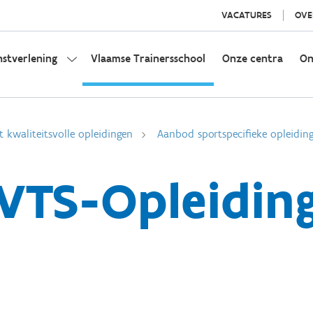
VACATURES
OVE
nstverlening
Vlaamse Trainersschool
Onze centra
On
t kwaliteitsvolle opleidingen
Aanbod sportspecifieke opleidin
VTS-Opleidin