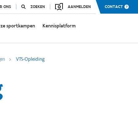
R ONS
ZOEKEN
AANMELDEN
CONTACT
ze sportkampen
Kennisplatform
gen
VTS-Opleiding
g