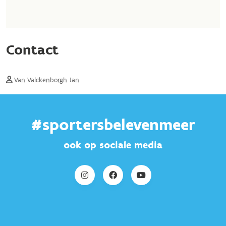
#sportersbelevenmeer
ook op sociale media