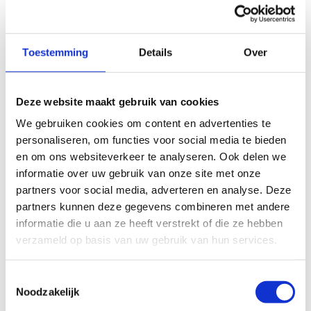
heel Vlaanderen op sleeptouw en inspireren ze talloze
mensen om ook in beweging te komen”, zegt
Vlaams
minister van Sport Ben Weyts
.
Toestemming
Details
Over
“De nieuwe krachtzaal is een grote meerwaarde in mijn
voorbereiding op mijn volgende grote doelen”,
zegt
gewichthefster Nina Sterckx
. “In de zaal worden de
Deze website maakt gebruik van cookies
toestellen die we al goed kennen gecombineerd met
We gebruiken cookies om content en advertenties te
nieuwe toestellen, matten, bars en gewichten, en alles
personaliseren, om functies voor social media te bieden
werkt perfect. We kunnen er ook met veel meer mensen
en om ons websiteverkeer te analyseren. Ook delen we
van de club samen trainen, wat zeker motiverend werkt.
informatie over uw gebruik van onze site met onze
Daarnaast is het ook erg fijn dat we nu samen kunnen
partners voor social media, adverteren en analyse. Deze
trainen met collega-topsporters uit andere sporttakken die
partners kunnen deze gegevens combineren met andere
hun krachttraining komen doen.”
informatie die u aan ze heeft verstrekt of die ze hebben
verzameld op basis van uw gebruik van hun services.
De vernieuwing kadert in de optimalisatie van alle
sporttakoverschrijdende ruimtes in Sport Vlaanderen Gent
Toestemmingsselectie
in functie van de voorbereiding voor de Olympische
Noodzakelijk
Spelen in Parijs. Naast de krachtzaal worden ook de