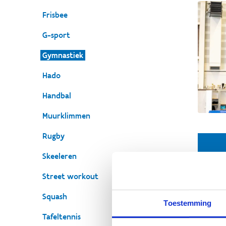
Frisbee
G-sport
Gymnastiek
Hado
Handbal
Muurklimmen
Rugby
Gy
Skeeleren
Vl
Street workout
Filin
Squash
S
Toestemming
Tafeltennis