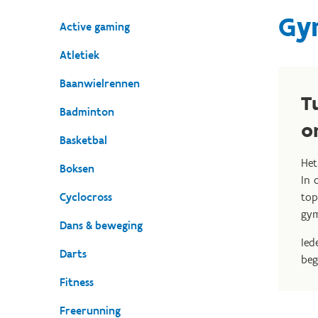
Gy
Active gaming
Atletiek
Baanwielrennen
T
Badminton
o
Basketbal
Het
Boksen
In 
Cyclocross
top
gy
Dans & beweging
Ied
Darts
beg
Fitness
Freerunning