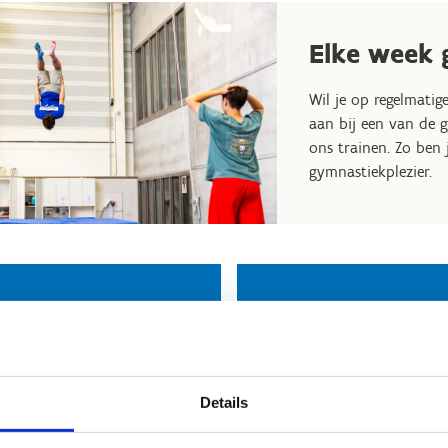
Elke week 
Wil je op regelmatig
aan bij een van de g
ons trainen. Zo ben 
gymnastiekplezier.
mnastiekfederatie
Kon. Turnkring
aanderen
Rust-Roest Brug
e Verheire
Florien Devisch
tuur een bericht
Stuur een bericht
Details
Website
Website