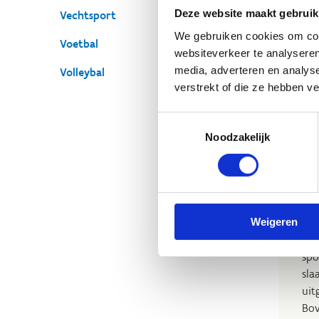
Deze website maakt gebruik
Vechtsport
We gebruiken cookies om cont
Voetbal
websiteverkeer te analyseren
Se
media, adverteren en analys
Volleybal
An D
verstrekt of die ze hebben v
S
Toestemmingsselectie
Noodzakelijk
O
Bij
Weigeren
van
spo
sla
uit
Bov