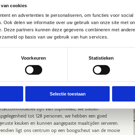
 van cookies
ent en advertenties te personaliseren, om functies voor social
. Ook delen we informatie over uw gebruik van onze site met on
niorengym
e. Deze partners kunnen deze gegevens combineren met andere i
aveloose
erzameld op basis van uw gebruik van hun services.
tuur een bericht
Voorkeuren
Statistieken
p sportstage in Brugge
 Sport Vlaanderen Brugge hebben we alle troeven in huis om
Selectie toestaan
 jouw sportstage een succes te maken. Onze
rtaccommodaties zijn van topniveau, we bieden
apgelegenheid tot 128 personen, we hebben een goed
geruste keuken en kunnen aangepaste maaltijden serveren.
endien ligt ons centrum op een boogscheut van de mooie