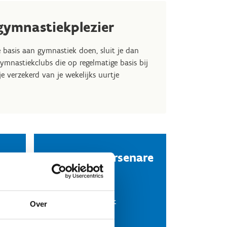
gymnastiekplezier
e basis aan gymnastiek doen, sluit je dan
ymnastiekclubs die op regelmatige basis bij
je verzekerd van je wekelijks uurtje
Turnclub Varsenare
ge
- Oostkamp
Filine Verheire
Stuur een bericht
Over
Website