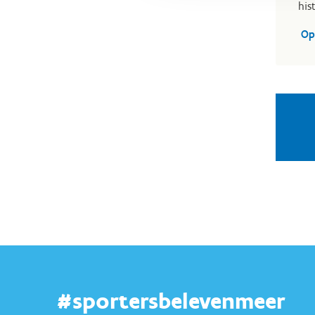
his
Op
#sportersbelevenmeer