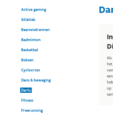
Da
Active gaming
Atletiek
Baanwielrennen
I
Badminton
D
Basketbal
Als
Boksen
het
Cyclocross
van
een
Dans & beweging
heb
op 
Darts
sam
Fitness
Freerunning