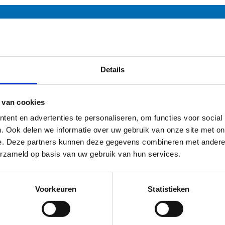
Contacteer ons voor meer info
Details
p sportstage in Brugge?
 van cookies
ent en advertenties te personaliseren, om functies voor social
 Sport Vlaanderen Brugge hebben we alle troeven in huis om
. Ook delen we informatie over uw gebruik van onze site met on
 jouw sportstage een succes te maken. Onze
e. Deze partners kunnen deze gegevens combineren met andere i
rtaccommodaties zijn van topniveau, we bieden
erzameld op basis van uw gebruik van hun services.
apgelegenheid tot 128 personen, we hebben een goed
geruste keuken en kunnen aangepaste maaltijden serveren.
Voorkeuren
Statistieken
m bij ons op sportstage