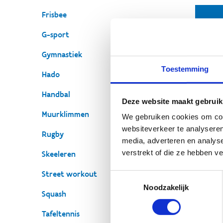
Frisbee
G-sport
Gymnastiek
Toestemming
Hado
Handbal
O
Deze website maakt gebruik
Muurklimmen
We gebruiken cookies om cont
Bij
websiteverkeer te analyseren
van
Rugby
media, adverteren en analys
spo
verstrekt of die ze hebben v
Skeeleren
sla
uit
Street workout
Toestemmingsselectie
Noodzakelijk
Ko
Squash
Tafeltennis