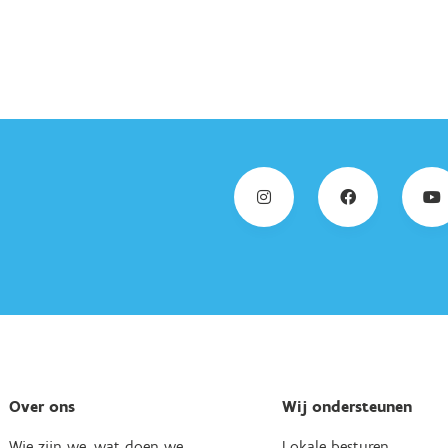
Over ons
Wij ondersteunen
Wie zijn we, wat doen we
Lokale besturen