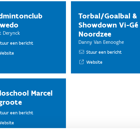
dmintonclub
Torbal/Goalbal &
wedo
Showdown Vi-Gé
Noordzee
t Derynck
Danny Van Eenooghe
tuur een bericht
Stuur een bericht
Website
Website
doschool Marcel
groote
tuur een bericht
Website