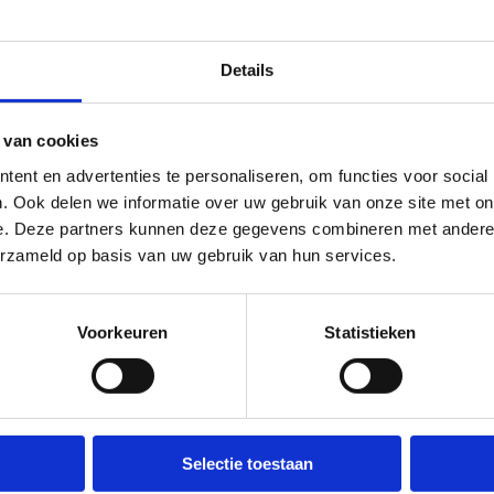
Details
Op zoek na
voor jouw
 van cookies
Ben je een G-sportcl
ent en advertenties te personaliseren, om functies voor social
starten, neem dan z
. Ook delen we informatie over uw gebruik van onze site met on
geven advies en beg
e. Deze partners kunnen deze gegevens combineren met andere i
geschikte accommoda
erzameld op basis van uw gebruik van hun services.
Voorkeuren
Statistieken
Wouter Jonckheere
Selectie toestaan