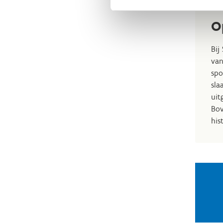
O
Bij
van
spo
sla
uit
Bov
his