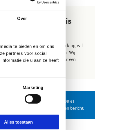
Over
ar een uitvalsbasis
 G-sport?
ub of sportclub die met een G-werking wil
 media te bieden en om ons
eker contact met ons G-sportteam. Wij
ze partners voor social
eleiding en gaan mee op zoek naar een
nformatie die u aan ze heeft
tie in ons centrum.
Marketing
050 35 08 61
Stuur een bericht
Alles toestaan