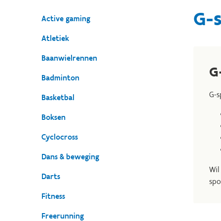
G-
Active gaming
Atletiek
Baanwielrennen
G
Badminton
G-s
Basketbal
Boksen
Cyclocross
Dans & beweging
Wil
Darts
spo
Fitness
Freerunning