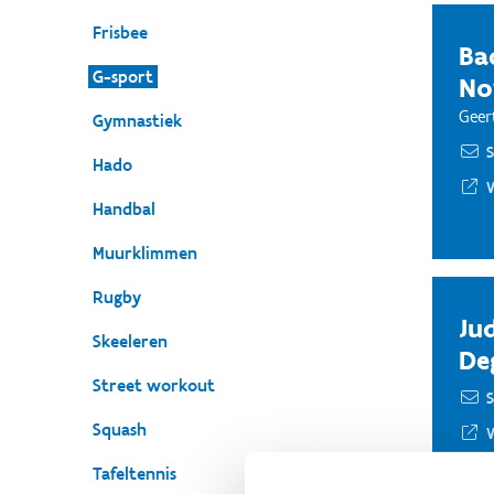
Frisbee
Ba
G-sport
No
Geer
Gymnastiek
S
Hado
Handbal
Muurklimmen
Rugby
Ju
Skeeleren
De
Street workout
S
Squash
Tafeltennis