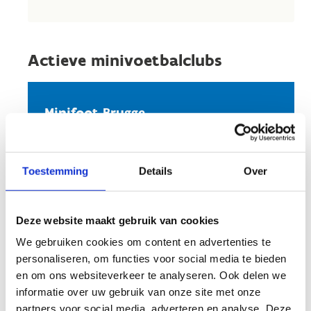
Actieve minivoetbalclubs
Minifoot Brugge
Jan Herreman
Stuur een bericht
Toestemming
Details
Over
Website
Deze website maakt gebruik van cookies
Bombers 52
We gebruiken cookies om content en advertenties te
Ronald Haesebrouck
personaliseren, om functies voor social media te bieden
en om ons websiteverkeer te analyseren. Ook delen we
Stuur een bericht
informatie over uw gebruik van onze site met onze
partners voor social media, adverteren en analyse. Deze