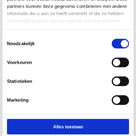
partners kunnen deze gegevens combineren met andere
informatie die u aan ze heeft verstrekt of die ze hebben
De Klappers
verzameld op basis van uw gebruik van hun services.
Matthias Priem
Stuur een bericht
Toestemmingsselectie
Noodzakelijk
Globeshotters
Voorkeuren
Pieter Verté
Stuur een bericht
Statistieken
Marketing
Minivoetbal Kern Brugge-Oostkamp
Kevin Van de Wiele
Stuur een bericht
Alles toestaan