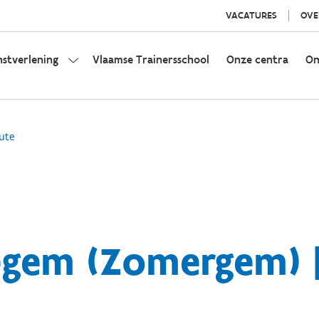
VACATURES
OVE
nstverlening
Vlaamse Trainersschool
Onze centra
On
ute
egem (Zomergem) |