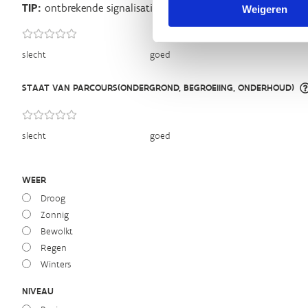
TIP:
ontbrekende signalisatie kan je melden via het
Routeme
Weigeren
slecht
goed
STAAT VAN PARCOURS(ONDERGROND, BEGROEIING, ONDERHOUD)
slecht
goed
WEER
Droog
Zonnig
Bewolkt
Regen
Winters
NIVEAU