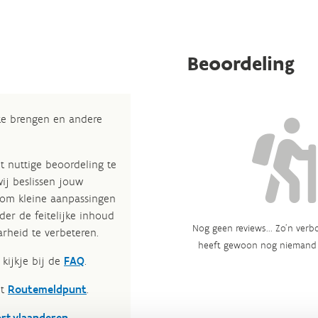
Beoordeling
 te brengen en andere
t nuttige beoordeling te
wij beslissen jouw
 om kleine aanpassingen
der de feitelijke inhoud
Nog geen reviews... Zo’n verbo
rheid te verbeteren.​
heeft gewoon nog niemand 
kijkje bij de
FAQ
.
et
Routemeldpunt
.
ort.vlaanderen
.​