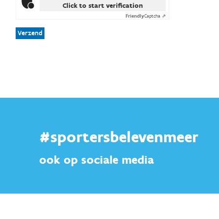
Click to start verification
Friendly
Captcha ⇗
Verzend
#sportersbelevenmeer
ook op sociale media