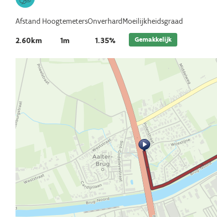
Afstand
Hoogtemeters
Onverhard
Moeilijkheidsgraad
Gemakkelijk
2.60km
1m
1.35%