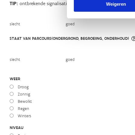
TIP:
ontbrekende signalisatie kan je melden via het
Routeme
Weigeren
slecht
goed
STAAT VAN PARCOURS(ONDERGROND, BEGROEIING, ONDERHOUD)
slecht
goed
WEER
Droog
Zonnig
Bewolkt
Regen
Winters
NIVEAU