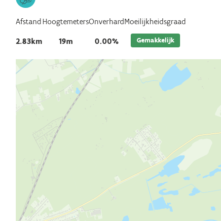
Afstand
Hoogtemeters
Onverhard
Moeilijkheidsgraad
Gemakkelijk
2.83km
19m
0.00%