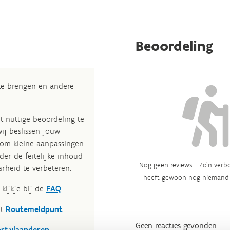
Beoordeling
 te brengen en andere
t nuttige beoordeling te
wij beslissen jouw
 om kleine aanpassingen
der de feitelijke inhoud
Nog geen reviews... Zo’n verbo
rheid te verbeteren.​
heeft gewoon nog niemand 
kijkje bij de
FAQ
.
et
Routemeldpunt
.
Geen reacties gevonden.
ort.vlaanderen
.​