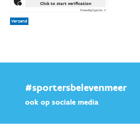
Click to start verification
Friendly
Captcha ⇗
Verzend
#sportersbelevenmeer
ook op sociale media