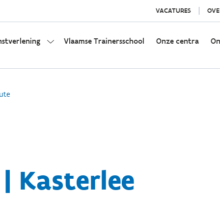
VACATURES
OVE
nstverlening
Vlaamse Trainersschool
Onze centra
On
ute
| Kasterlee