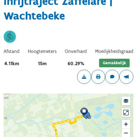
Inrijtraject Zaffelare |
Wachtebeke
Afstand
Hoogtemeters
Onverhard
Moeilijkheidsgraad
Gemakkelijk
4.11km
15m
60.29%