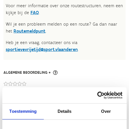
Voor meer informatie over onze routestructuren, neem een
kijkje bij de
FAQ
.
Wil je een probleem melden op een route? Ga dan naar
het
Routemeldpunt
.
Heb je een vraag, contacteer ons via
sportievevrijetijd@sport.vlaanderen
.​
ALGEMENE BEOORDELING *
slecht
goed
FYSIEKE INSPANNING
Toestemming
Details
Over
licht
zwaar