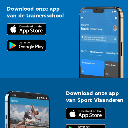
Sportclubs
Kennisplatform
Download onze app
Bedrijven
van de trainersschool
Downloads
Trainers en begeleiders
Voor de pers
Scholen
Topsporters
Organisatoren van sportevenementen
Download onze app
van Sport Vlaanderen