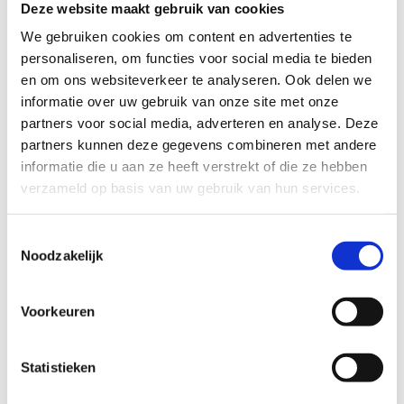
Deze website maakt gebruik van cookies
TECHNISCHE MOEILIJKHEIDSGRAAD
We gebruiken cookies om content en advertenties te
personaliseren, om functies voor social media te bieden
en om ons websiteverkeer te analyseren. Ook delen we
makkelijk
moeilijk
informatie over uw gebruik van onze site met onze
partners voor social media, adverteren en analyse. Deze
BEWEGWIJZERING
partners kunnen deze gegevens combineren met andere
TIP:
ontbrekende signalisatie kan je melden via het
informatie die u aan ze heeft verstrekt of die ze hebben
Routemeldpunt
verzameld op basis van uw gebruik van hun services.
Toestemmingsselectie
slecht
goed
Noodzakelijk
STAAT VAN PARCOURS(ONDERGROND, BEGROEIING, ONDERHOUD)
Voorkeuren
slecht
goed
Statistieken