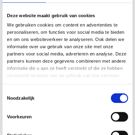
FYSIEKE INSPANNING
Deze website maakt gebruik van cookies
licht
zwaar
We gebruiken cookies om content en advertenties te
personaliseren, om functies voor social media te bieden
TECHNISCHE MOEILIJKHEIDSGRAAD
en om ons websiteverkeer te analyseren. Ook delen we
informatie over uw gebruik van onze site met onze
partners voor social media, adverteren en analyse. Deze
makkelijk
moeilijk
partners kunnen deze gegevens combineren met andere
informatie die u aan ze heeft verstrekt of die ze hebben
BEWEGWIJZERING
verzameld op basis van uw gebruik van hun services.
TIP:
ontbrekende signalisatie kan je melden via het
Routemeldpunt
Toestemmingsselectie
Noodzakelijk
slecht
goed
Voorkeuren
STAAT VAN PARCOURS(ONDERGROND, BEGROEIING, ONDERHOUD)