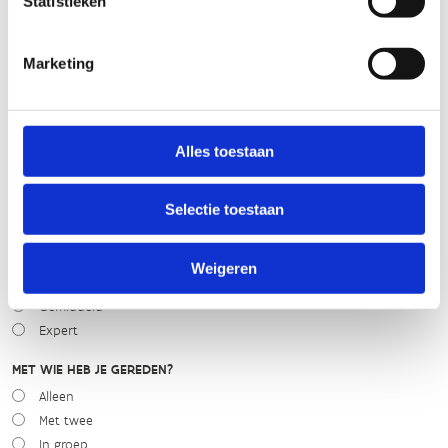
Statistieken
slecht
goed
Marketing
WEER
Droog
Zonnig
Alles toestaan
Bewolkt
Regen
Selectie toestaan
Winters
NIVEAU
Weigeren
Beginner
Gemiddeld
Expert
MET WIE HEB JE GEREDEN?
Alleen
Met twee
In groep