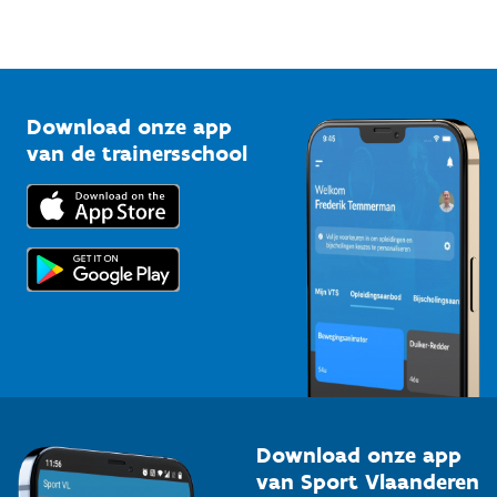
Sportfederaties
Mountainbikeroutes
Onze nieuwsbrieven
1210 Brussel
G-sport
Vlaamse Trainersschool
Sportclubs
Kennisplatform
Download onze app
Bedrijven
van de trainersschool
Downloads
Trainers en begeleiders
Voor de pers
Scholen
Topsporters
Organisatoren van sportevenementen
Download onze app
van Sport Vlaanderen