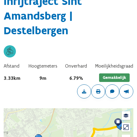
Inrijtraject Sint
Amandsberg |
Destelbergen
Afstand
Hoogtemeters
Onverhard
Moeilijkheidsgraad
Gemakkelijk
3.33km
9m
6.79%